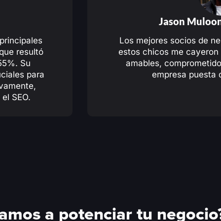
Jason Muloon
principales
Los mejores socios de ne
 que resultó
estos chicos me cayeron 
 55%. Su
amables, comprometidos
uciales para
empresa puesta d
tivamente,
 el SEO.
mos a potenciar tu negocio