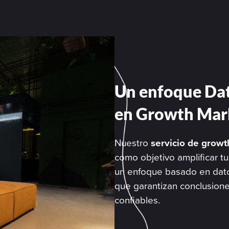
Un enfoque Da
en Growth Mar
Nuestro
servicio de growt
como objetivo amplificar tu 
un enfoque basado en dat
que garantizan conclusione
confiables.