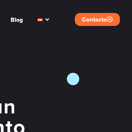
Contacto
Blog
un
nto