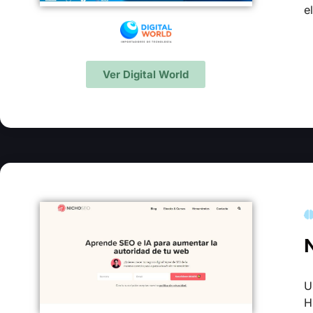
e
Ver Digital World
U
H