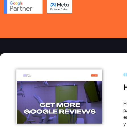
H
p
e
y