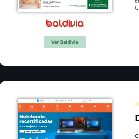
E
U
Ver Baldivia
D
C