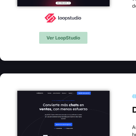
d
Ver LoopStudio
D
A
h