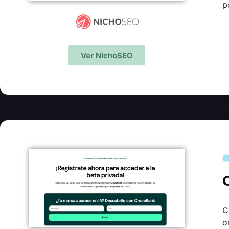
p
Ver NichoSEO
C
o