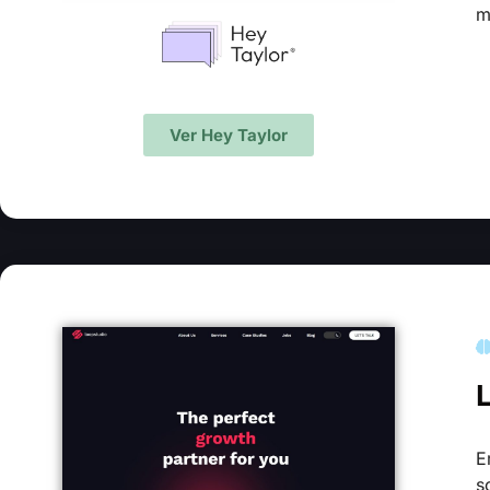
m
Ver Hey Taylor
E
s