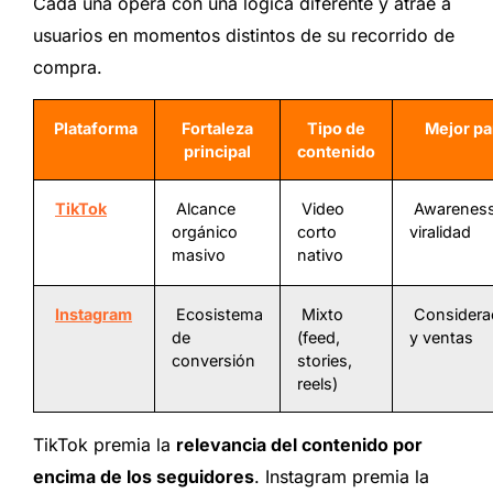
Cada una opera con una lógica diferente y atrae a
usuarios en momentos distintos de su recorrido de
compra.
Plataforma
Fortaleza
Tipo de
Mejor pa
principal
contenido
TikTok
Alcance
Video
Awareness
orgánico
corto
viralidad
masivo
nativo
Instagram
Ecosistema
Mixto
Considera
de
(feed,
y ventas
conversión
stories,
reels)
TikTok premia la
relevancia del contenido por
encima de los seguidores
. Instagram premia la